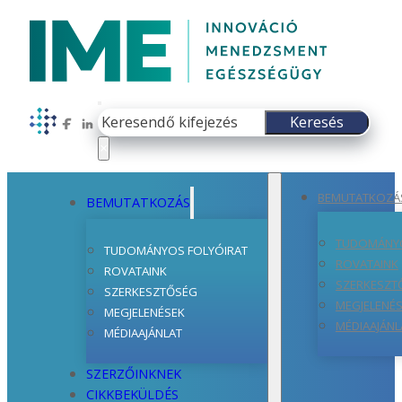
Keresés
Keresés
Follow us on Facebook
Follow us on LinkedIn
×
BEMUTATKOZÁ
BEMUTATKOZÁS
TUDOMÁNYO
TUDOMÁNYOS FOLYÓIRAT
ROVATAINK
ROVATAINK
SZERKESZT
SZERKESZTŐSÉG
MEGJELENÉ
MEGJELENÉSEK
MÉDIAAJÁNL
MÉDIAAJÁNLAT
SZERZŐINKNEK
CIKKBEKÜLDÉS