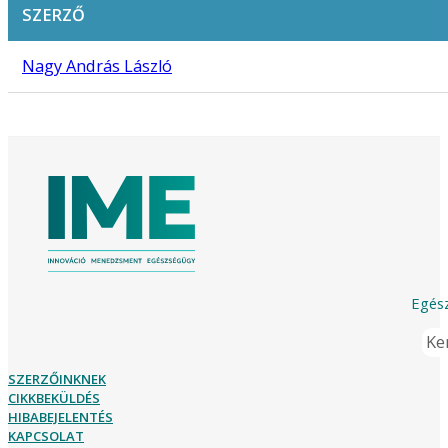
SZERZŐ
Nagy András László
Egész
Ker
SZERZŐINKNEK
CIKKBEKÜLDÉS
HIBABEJELENTÉS
KAPCSOLAT