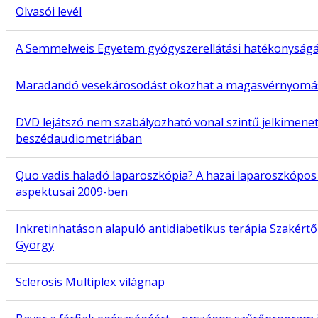
Olvasói levél
A Semmelweis Egyetem gyógyszerellátási hatékonyságá
Maradandó vesekárosodást okozhat a magasvérnyomás
DVD lejátszó nem szabályozható vonal szintű jelkimene
beszédaudiometriában
Quo vadis haladó laparoszkópia? A hazai laparoszkópos
aspektusai 2009-ben
Inkretinhatáson alapuló antidiabetikus terápia Szakértő
György
Sclerosis Multiplex világnap