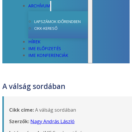
ARCHÍVUM
LAPSZÁMOK IDŐRENDBEN
CIKK-KERESŐ
HÍREK
IME ELŐFIZETÉS
IME KONFERENCIÁK
A válság sordában
Cikk címe:
A válság sordában
Szerzők:
Nagy András László