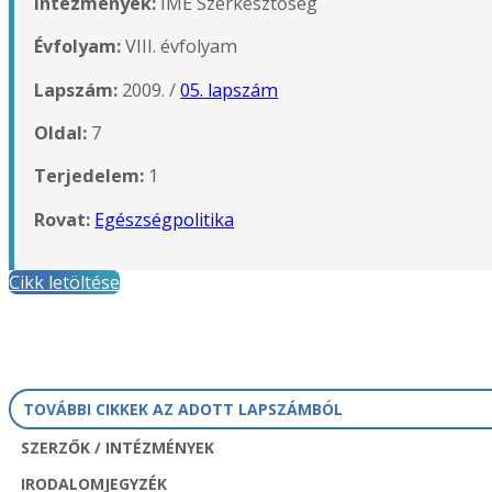
Intézmények:
IME Szerkesztőség
Évfolyam:
VIII. évfolyam
Lapszám:
2009. /
05. lapszám
Oldal:
7
Terjedelem:
1
Rovat:
Egészségpolitika
Cikk letöltése
TOVÁBBI CIKKEK AZ ADOTT LAPSZÁMBÓL
SZERZŐK / INTÉZMÉNYEK
IRODALOMJEGYZÉK