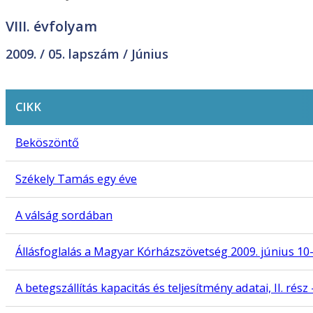
VIII. évfolyam
2009. /
05. lapszám
/ Június
CIKK
Beköszöntő
Székely Tamás egy éve
A válság sordában
Állásfoglalás a Magyar Kórházszövetség 2009. június 10-
A betegszállítás kapacitás és teljesítmény adatai, II. rész 