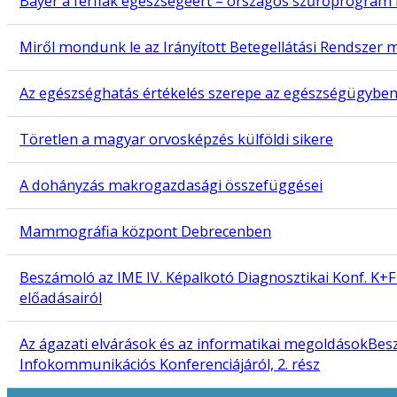
Bayer a férfiak egészségéért – országos szűrőprogram 
Miről mondunk le az Irányított Betegellátási Rendszer
Az egészséghatás értékelés szerepe az egészségügybe
Töretlen a magyar orvosképzés külföldi sikere
A dohányzás makrogazdasági összefüggései
Mammográfia központ Debrecenben
Beszámoló az IME IV. Képalkotó Diagnosztikai Konf. K+F
előadásairól
Az ágazati elvárások és az informatikai megoldásokBesz
Infokommunikációs Konferenciájáról, 2. rész