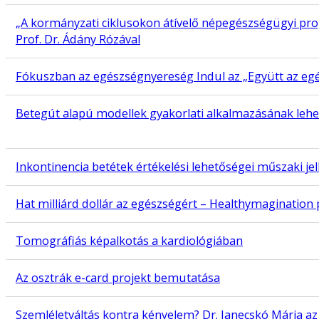
„A kormányzati ciklusokon átívelő népegészségügyi p
Prof. Dr. Ádány Rózával
Fókuszban az egészségnyereség Indul az „Együtt az eg
Betegút alapú modellek gyakorlati alkalmazásának lehe
Inkontinencia betétek értékelési lehetőségei műszaki jel
Hat milliárd dollár az egészségért – Healthymaginatio
Tomográfiás képalkotás a kardiológiában
Az osztrák e-card projekt bemutatása
Szemléletváltás kontra kényelem? Dr. Janecskó Mária a