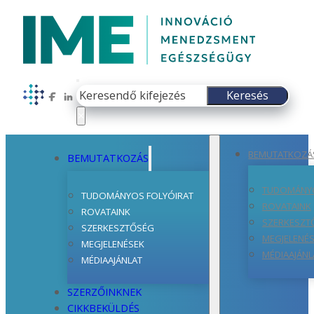
Keresés
Keresés
Follow us on Facebook
Follow us on LinkedIn
×
BEMUTATKOZÁ
BEMUTATKOZÁS
TUDOMÁNYO
TUDOMÁNYOS FOLYÓIRAT
ROVATAINK
ROVATAINK
SZERKESZT
SZERKESZTŐSÉG
MEGJELENÉ
MEGJELENÉSEK
MÉDIAAJÁNL
MÉDIAAJÁNLAT
SZERZŐINKNEK
CIKKBEKÜLDÉS