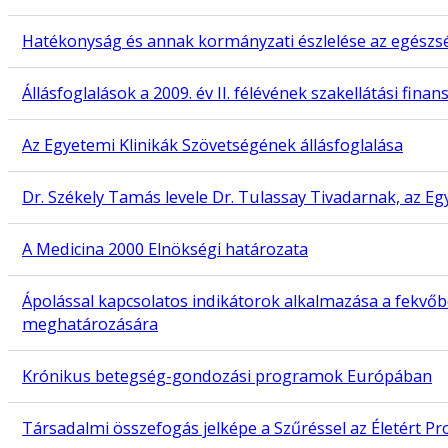
Hatékonyság és annak kormányzati észlelése az egészség
Állásfoglalások a 2009. év II. félévének szakellátási finan
Az Egyetemi Klinikák Szövetségének állásfoglalása
Dr. Székely Tamás levele Dr. Tulassay Tivadarnak, az E
A Medicina 2000 Elnökségi határozata
Ápolással kapcsolatos indikátorok alkalmazása a fekvőbe
meghatározására
Krónikus betegség-gondozási programok Európában
Társadalmi összefogás jelképe a Szűréssel az Életért Pro