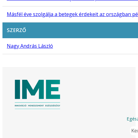
Másfél éve szolgálja a betegek érdekeit az országban pé
SZERZŐ
Nagy András László
Egész
Ker