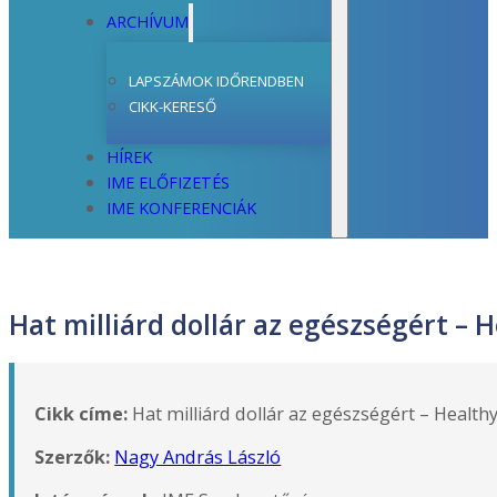
ARCHÍVUM
LAPSZÁMOK IDŐRENDBEN
CIKK-KERESŐ
HÍREK
IME ELŐFIZETÉS
IME KONFERENCIÁK
Hat milliárd dollár az egészségért 
Cikk címe:
Hat milliárd dollár az egészségért – Heal
Szerzők:
Nagy András László