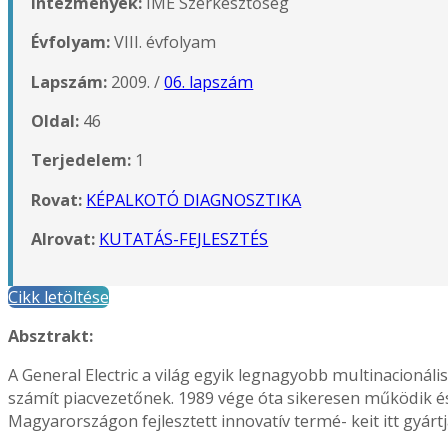
Intézmények:
IME Szerkesztőség
Évfolyam:
VIII. évfolyam
Lapszám:
2009. /
06. lapszám
Oldal:
46
Terjedelem:
1
Rovat:
KÉPALKOTÓ DIAGNOSZTIKA
Alrovat:
KUTATÁS-FEJLESZTÉS
Cikk letöltése
Absztrakt:
A General Electric a világ egyik legnagyobb multinacionáli
számít piacvezetőnek. 1989 vége óta sikeresen működik é
Magyarországon fejlesztett innovatív termé- keit itt gyártj