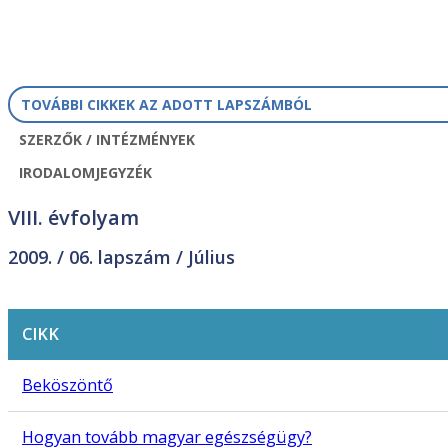
TOVÁBBI CIKKEK AZ ADOTT LAPSZÁMBÓL
SZERZŐK / INTÉZMÉNYEK
IRODALOMJEGYZÉK
VIII. évfolyam
2009. /
06. lapszám
/ Július
CIKK
Beköszöntő
Hogyan tovább magyar egészségügy?