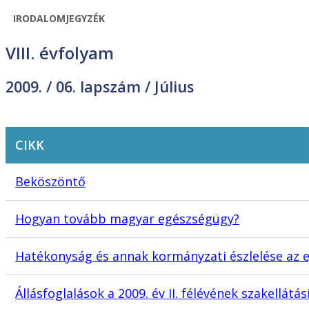
IRODALOMJEGYZÉK
VIII. évfolyam
2009. /
06. lapszám
/ Július
CIKK
Beköszöntő
Hogyan tovább magyar egészségügy?
Hatékonyság és annak kormányzati észlelése az eg
Állásfoglalások a 2009. év II. félévének szakellátás