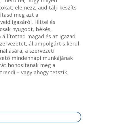
; mérd fel, hogy milyen
kat, elemezz, auditálj; készíts
vitasd meg azt a
eid igazáról. Hittel és
 csak nyugodt, békés,
 állítottad magad és az igazad
zervezetet, állampolgárt sikerül
állására, a szervezeti
 vezető mindennapi munkájának
túrát honosítanak meg a
trendi – vagy ahogy tetszik.