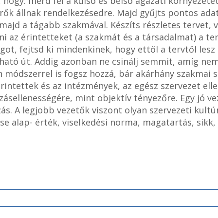
hogy: mérd fel a külső és belső ágazati környezetet
rők állnak rendelkezésedre. Majd gyűjts pontos adato
 majd a tágabb szakmával. Készíts részletes tervet, 
 az érintetteket (a szakmát és a társadalmat) a terv
ot, fejtsd ki mindenkinek, hogy ettől a tervtől lesz
rható út. Addig azonban ne csinálj semmit, amíg nem
n módszerrel is fogsz hozzá, bár akárhány szakmai s
ntettek és az intézmények, az egész szervezet ellen
tozásellenességére, mint objektív tényezőre. Egy jó
ózás. A legjobb vezetők viszont olyan szervezeti kul
e alap- érték, viselkedési norma, magatartás, sikk, 