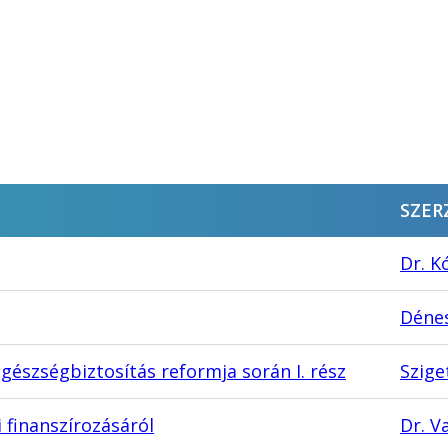
SZER
Dr. K
Déne
észségbiztosítás reformja során I. rész
Szige
i finanszírozásáról
Dr. V