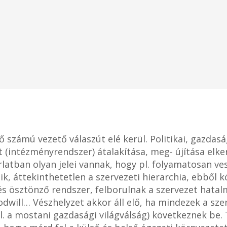
ő számú vezető válaszút elé kerül. Politikai, gazdasá
t (intézményrendszer) átalakítása, meg- újítása elke
latban olyan jelei vannak, hogy pl. folyamatosan ve
, áttekinthetetlen a szervezeti hierarchia, ebből k
s ösztönző rendszer, felborulnak a szervezet hatal
odwill… Vészhelyzet akkor áll elő, ha mindezek a sze
l. a mostani gazdasági világválság) következnek be