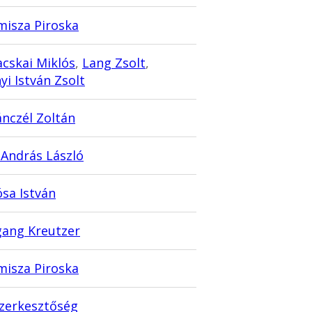
isza Piroska
acskai Miklós
,
Lang Zsolt
,
yi István Zsolt
ánczél Zoltán
András László
ósa István
ang Kreutzer
isza Piroska
zerkesztőség