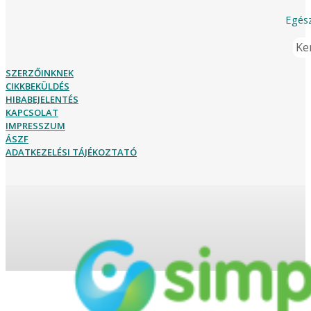
Egész
Ker
SZERZŐINKNEK
CIKKBEKÜLDÉS
HIBABEJELENTÉS
KAPCSOLAT
IMPRESSZUM
ÁSZF
ADATKEZELÉSI TÁJÉKOZTATÓ