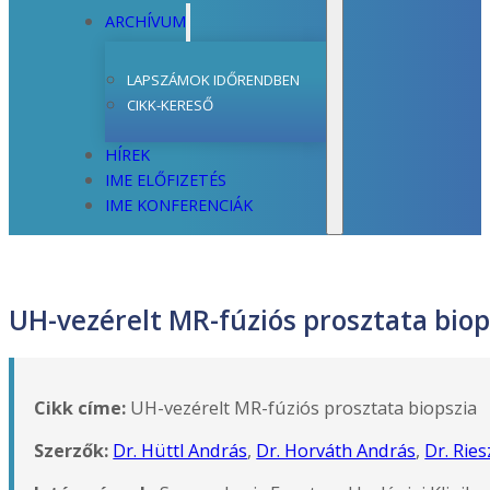
ARCHÍVUM
LAPSZÁMOK IDŐRENDBEN
CIKK-KERESŐ
HÍREK
IME ELŐFIZETÉS
IME KONFERENCIÁK
UH-vezérelt MR-fúziós prosztata biop
Cikk címe:
UH-vezérelt MR-fúziós prosztata biopszia
Szerzők:
Dr. Hüttl András
,
Dr. Horváth András
,
Dr. Ries