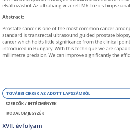
elváltozásból. Az ultrahang vezérelt MR-fúziós biopszián
Abstract:
Prostate cancer is one of the most common cancer amongst
standard is transrectal ultrasound guided prostate biopsy,
cancer which holds little significance from the clinical po
introduced in Hungary. With this technique we are capabl
millimetre precision. We can improve significantly the effi
TOVÁBBI CIKKEK AZ ADOTT LAPSZÁMBÓL
SZERZŐK / INTÉZMÉNYEK
IRODALOMJEGYZÉK
XVII. évfolyam