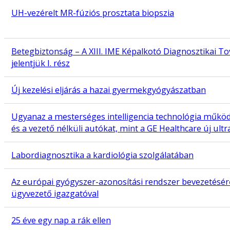
UH-vezérelt MR-fúziós prosztata biopszia
Betegbiztonság – A XIII. IME Képalkotó Diagnosztikai T
jelentjük I. rész
Új kezelési eljárás a hazai gyermekgyógyászatban
Ugyanaz a mesterséges intelligencia technológia működt
és a vezető nélküli autókat, mint a GE Healthcare új ul
Labordiagnosztika a kardiológia szolgálatában
Az európai gyógyszer-azonosítási rendszer bevezetésér
ügyvezető igazgatóval
25 éve egy nap a rák ellen