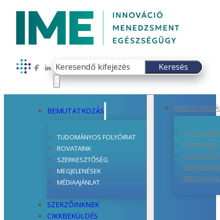
Keresés
Keresés
Follow us on Facebook
Follow us on LinkedIn
×
BEMUTATKOZÁ
BEMUTATKOZÁS
TUDOMÁNYO
TUDOMÁNYOS FOLYÓIRAT
ROVATAINK
ROVATAINK
SZERKESZT
SZERKESZTŐSÉG
MEGJELENÉ
MEGJELENÉSEK
MÉDIAAJÁNL
MÉDIAAJÁNLAT
SZERZŐINKNEK
CIKKBEKÜLDÉS