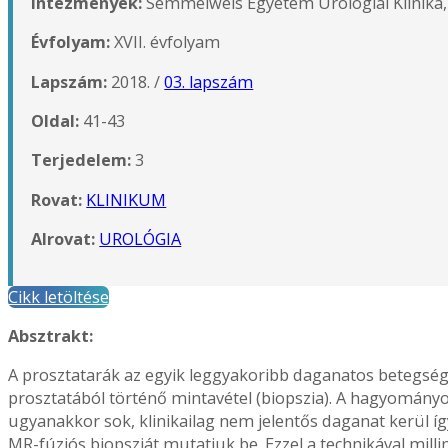
Intézmények:
Semmelweis Egyetem Urológiai Klinika,
Évfolyam:
XVII. évfolyam
Lapszám:
2018. /
03. lapszám
Oldal:
41-43
Terjedelem:
3
Rovat:
KLINIKUM
Alrovat:
UROLÓGIA
Cikk letöltése
Absztrakt:
A prosztatarák az egyik leggyakoribb daganatos betegség 
prosztatából történő mintavétel (biopszia). A hagyomány
ugyanakkor sok, klinikailag nem jelentős daganat kerül í
MR-fúziós biopsziát mutatjuk be. Ezzel a technikával mi