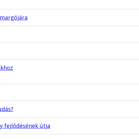
 margójára
nkhoz
udás?
 fejlődésének útja