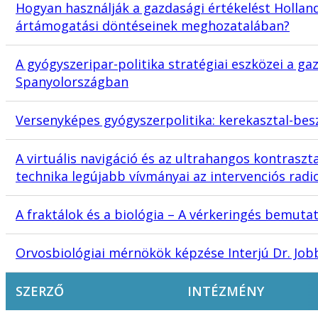
Hogyan használják a gazdasági értékelést Hollan
ártámogatási döntéseinek meghozatalában?
A gyógyszeripar-politika stratégiai eszközei a 
Spanyolországban
Versenyképes gyógyszerpolitika: kerekasztal-besz
A virtuális navigáció és az ultrahangos kontrasz
technika legújabb vívmányai az intervenciós radi
A fraktálok és a biológia – A vérkeringés bemuta
Orvosbiológiai mérnökök képzése Interjú Dr. Job
SZERZŐ
INTÉZMÉNY