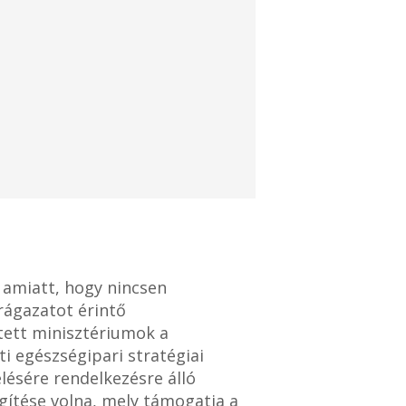
 amiatt, hogy nincsen
rágazatot érintő
tett minisztériumok a
i egészségipari stratégiai
lésére rendelkezésre álló
egítése volna, mely támogatja a