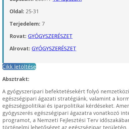
Oldal:
25-31
Terjedelem:
7
Rovat:
GYÓGYSZERÉSZET
Alrovat:
GYÓGYSZERÉSZET
Cikk letöltése
Absztrakt:
A gyógyszeripari befektetésekért folyó nemzetköz
egészségipari ágazati stratégiánk, valamint a kor
egészségpolitikai és iparpolitikai kérdéseket. Am
gyógyszerés egészségipari ágazatra vonatkozó inté
programot, a Nemzeti Fejlesztési Terv időszakában
történelmi lehetőséget az egészségipar területén. 