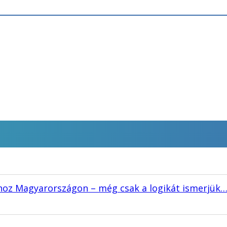
áshoz Magyarországon – még csak a logikát ismerjük