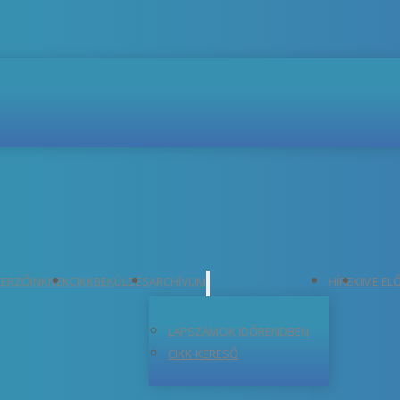
ERZŐINKNEK
CIKKBEKÜLDÉS
ARCHÍVUM
HÍREK
IME EL
LAPSZÁMOK IDŐRENDBEN
CIKK-KERESŐ