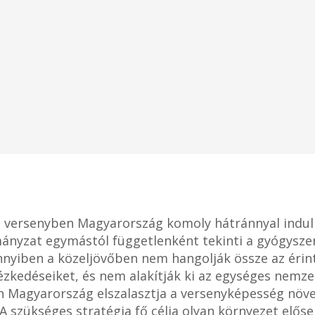
i versenyben Magyarország komoly hátránnyal indul
mányzat egymástól függetlenként tekinti a gyógysze
ennyiben a közeljövőben nem hangolják össze az érin
zkedéseiket, és nem alakítják ki az egységes nemzet
 Magyarország elszalasztja a versenyképesség növe
A szükséges stratégia fő célja olyan környezet elős