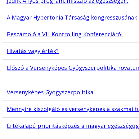
Jedlik Ányos program: misszió az egészségért
A Magyar Hypertonia Társaság kongresszusának
Beszámoló a VII. Kontrolling Konferenciáról
Hivatás vagy érték?
Előszó a Versenyképes Gyógyszerpolitika rovatu
Versenyképes Gyógyszerpolitika
Mennyire kiszolgáló és versenyképes a szakmai t
Értékalapú prioritásképzés a magyar egészségügy