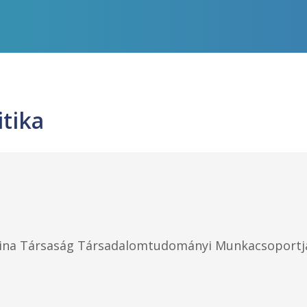
tika
ina Társaság Társadalomtudományi Munkacsoportj