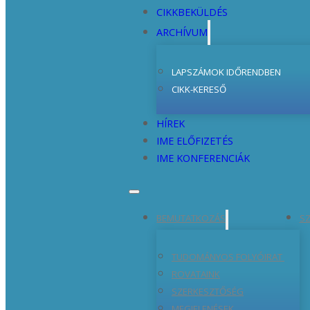
CIKKBEKÜLDÉS
ARCHÍVUM
LAPSZÁMOK IDŐRENDBEN
CIKK-KERESŐ
HÍREK
IME ELŐFIZETÉS
IME KONFERENCIÁK
BEMUTATKOZÁS
SZ
TUDOMÁNYOS FOLYÓIRAT
ROVATAINK
SZERKESZTŐSÉG
MEGJELENÉSEK