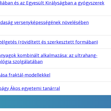
diában és az Egyesült Királyságban a gyógyszerek
gazdaság versenyképességének növelésében
élgetés (rövidített és szerkesztett formában)
tanyagok kombinált alkalmazása: az ultrahang-
ológia szolgálatában
tása fraktál-modellekkel
bágy Ákos egyetemi tanárral