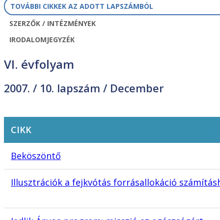
TOVÁBBI CIKKEK AZ ADOTT LAPSZÁMBÓL
SZERZŐK / INTÉZMÉNYEK
IRODALOMJEGYZÉK
VI. évfolyam
2007. /
10. lapszám
/ December
CIKK
Beköszöntő
Illusztrációk a fejkvótás forrásallokáció számít