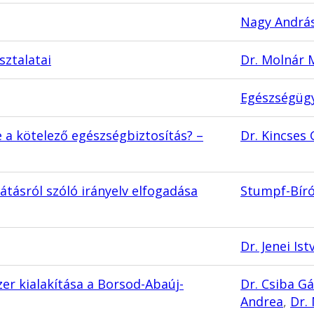
Nagy András
sztalatai
Dr. Molnár 
Egészségügy
e a kötelező egészségbiztosítás? –
Dr. Kincses 
átásról szóló irányelv elfogadása
Stumpf-Bíró
Dr. Jenei Ist
er kialakítása a Borsod-Abaúj-
Dr. Csiba G
Andrea
,
Dr.