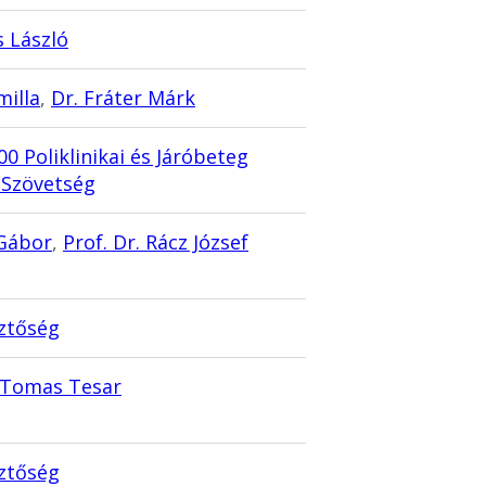
 László
milla
,
Dr. Fráter Márk
0 Poliklinikai és Járóbeteg
i Szövetség
 Gábor
,
Prof. Dr. Rácz József
ztőség
. Tomas Tesar
ztőség