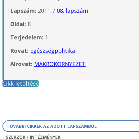
Lapszám:
2011. /
08. lapszám
Oldal:
8
Terjedelem:
1
Rovat:
Egészségpolitika
Alrovat:
MAKROKÖRNYEZET
Cikk letöltése
TOVÁBBI CIKKEK AZ ADOTT LAPSZÁMBÓL
SZERZŐK / INTÉZMÉNYEK