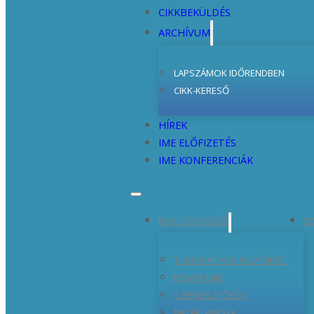
CIKKBEKÜLDÉS
ARCHÍVUM
LAPSZÁMOK IDŐRENDBEN
CIKK-KERESŐ
HÍREK
IME ELŐFIZETÉS
IME KONFERENCIÁK
BEMUTATKOZÁS
SZ
TUDOMÁNYOS FOLYÓIRAT
ROVATAINK
SZERKESZTŐSÉG
MEGJELENÉSEK