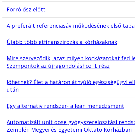
Forró ősz előtt
A preferált referenciasáv működésének első tapa
Újabb többletfinanszírozás a kórházaknak
Mire szerveződik, azaz milyen kockázatokat fed l
Szempontok az újragondoláshoz II. rész
Jöhetnek? Élet a határon átnyúló egészségügyi ell
után
Egy alternatív rendszer- a lean menedzsment
Automatizált unit dose gyógyszerelosztási rendsz
Zemplén Megyei és Egyetemi Oktató Kórházban