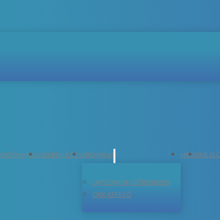
ERZŐINKNEK
CIKKBEKÜLDÉS
ARCHÍVUM
HÍREK
IME EL
LAPSZÁMOK IDŐRENDBEN
CIKK-KERESŐ