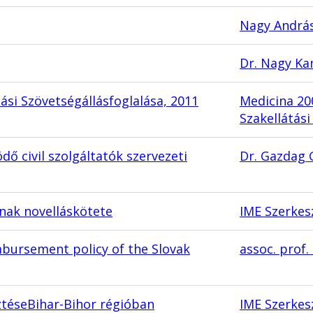
Nagy András
Dr. Nagy Ka
tási Szövetségállásfoglalása, 2011
Medicina 200
Szakellátás
dő civil szolgáltatók szervezeti
Dr. Gazdag
nak novelláskötete
IME Szerkes
mbursement policy of the Slovak
assoc. prof
ztéseBihar-Bihor régióban
IME Szerkes