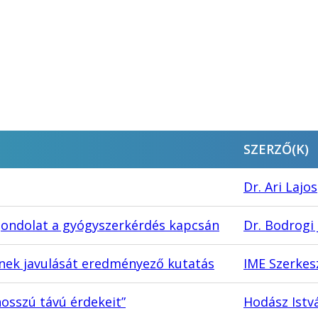
SZERZŐ(K)
Dr. Ari Lajos
 gondolat a gyógyszerkérdés kapcsán
Dr. Bodrogi 
ek javulását eredményező kutatás
IME Szerkes
osszú távú érdekeit”
Hodász Istv