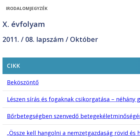
IRODALOMJEGYZÉK
X. évfolyam
2011. /
08. lapszám
/ Október
CIKK
Beköszöntő
Lészen sírás és fogaknak csikorgatása – néhány
Bőrbetegségben szenvedő betegekéletminőségén
„Össze kell hangolni a nemzetgazdaság rövid és h