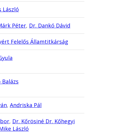
 László
Márk Péter
,
Dr. Dankó Dávid
ért Felelős Államtitkárság
Gyula
 Balázs
ván
,
Andriska Pál
ábor
,
Dr. Kőrösiné Dr. Kőhegyi
 Mike László