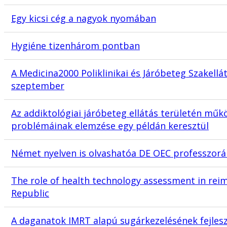
Egy kicsi cég a nagyok nyomában
Hygiéne tizenhárom pontban
A Medicina2000 Poliklinikai és Járóbeteg Szakellá
szeptember
Az addiktológiai járóbeteg ellátás területén műkö
problémáinak elemzése egy példán keresztül
Német nyelven is olvashatóa DE OEC professzorá
The role of health technology assessment in rei
Republic
A daganatok IMRT alapú sugárkezelésének fejles